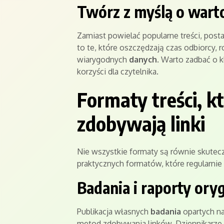
Twórz z myślą o warto
Zamiast powielać popularne treści, pos
to te, które oszczędzają czas odbiorcy, 
wiarygodnych
danych
. Warto zadbać o k
korzyści dla czytelnika.
Formaty treści, kt
zdobywają linki
Nie wszystkie formaty są równie skutec
praktycznych formatów, które regularnie p
Badania i raporty ory
Publikacja własnych
badania
opartych na
metod zdobywania linków. Dziennikarze i