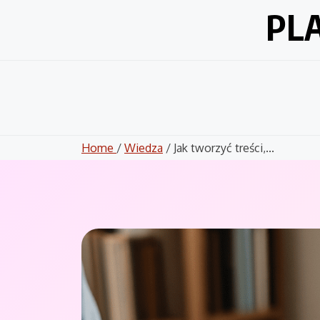
Skip
PL
to
content
Home
/
Wiedza
/ Jak tworzyć treści,...