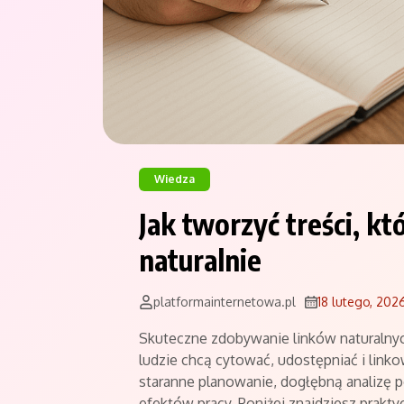
Wiedza
Jak tworzyć treści, kt
naturalnie
platformainternetowa.pl
18 lutego, 202
Skuteczne zdobywanie linków naturalnych
ludzie chcą cytować, udostępniać i lin
staranne planowanie, dogłębną analizę
efektów pracy. Poniżej znajdziesz prakt