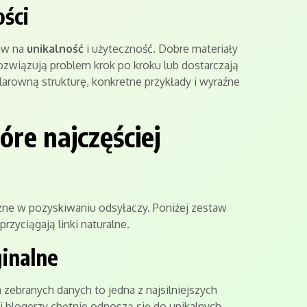
ści
taw na
unikalność
i użyteczność. Dobre materiały
rozwiązują problem krok po kroku lub dostarczają
larowną strukturę, konkretne przykłady i wyraźne
óre najczęściej
zne w pozyskiwaniu odsyłaczy. Poniżej zestaw
rzyciągają linki naturalne.
ginalne
 zebranych danych to jedna z najsilniejszych
 blogerzy chętnie odnoszą się do unikalnych