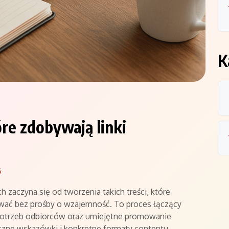
K
óre zdobywają linki
6
 zaczyna się od tworzenia takich treści, które
kować bez prośby o wzajemność. To proces łączący
 potrzeb odbiorców oraz umiejętne promowanie
yczne wskazówki i konkretne formaty contentu,