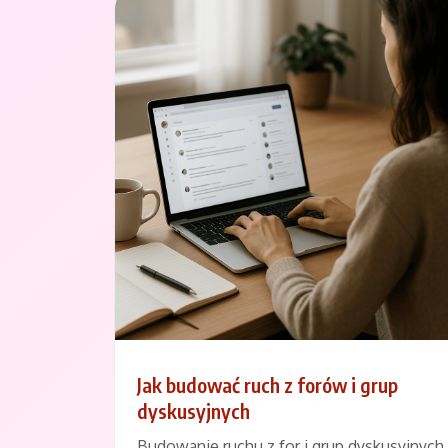
Jak budować ruch z forów i grup
dyskusyjnych
Budowanie ruchu z for i grup dyskusyjnych