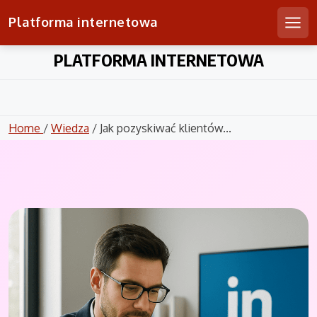
Platforma internetowa
Men
Skip
PLATFORMA INTERNETOWA
to
content
Home
/
Wiedza
/ Jak pozyskiwać klientów...