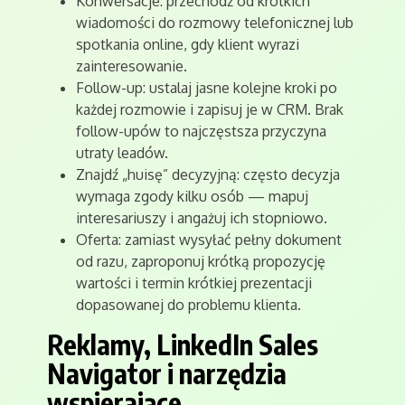
Konwersacje: przechodź od krótkich
wiadomości do rozmowy telefonicznej lub
spotkania online, gdy klient wyrazi
zainteresowanie.
Follow-up: ustalaj jasne kolejne kroki po
każdej rozmowie i zapisuj je w CRM. Brak
follow-upów to najczęstsza przyczyna
utraty leadów.
Znajdź „huisę” decyzyjną: często decyzja
wymaga zgody kilku osób — mapuj
interesariuszy i angażuj ich stopniowo.
Oferta: zamiast wysyłać pełny dokument
od razu, zaproponuj krótką propozycję
wartości i termin krótkiej prezentacji
dopasowanej do problemu klienta.
Reklamy, LinkedIn Sales
Navigator i narzędzia
wspierające