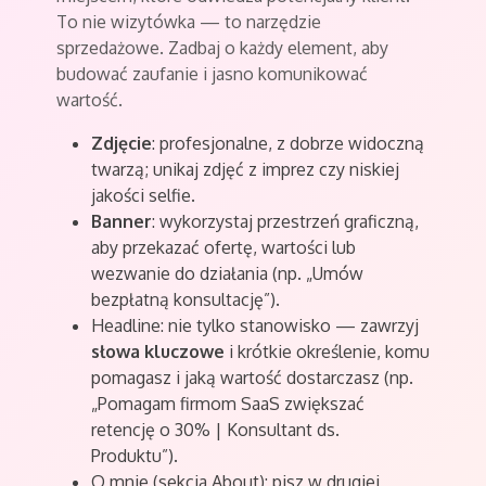
To nie wizytówka — to narzędzie
sprzedażowe. Zadbaj o każdy element, aby
budować zaufanie i jasno komunikować
wartość.
Zdjęcie
: profesjonalne, z dobrze widoczną
twarzą; unikaj zdjęć z imprez czy niskiej
jakości selfie.
Banner
: wykorzystaj przestrzeń graficzną,
aby przekazać ofertę, wartości lub
wezwanie do działania (np. „Umów
bezpłatną konsultację”).
Headline: nie tylko stanowisko — zawrzyj
słowa kluczowe
i krótkie określenie, komu
pomagasz i jaką wartość dostarczasz (np.
„Pomagam firmom SaaS zwiększać
retencję o 30% | Konsultant ds.
Produktu”).
O mnie (sekcja About): pisz w drugiej