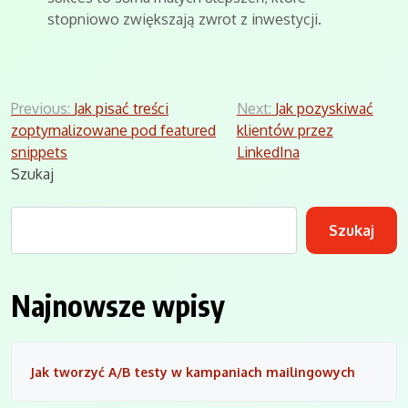
stopniowo zwiększają zwrot z inwestycji.
Nawigacja
Previous:
Jak pisać treści
Next:
Jak pozyskiwać
zoptymalizowane pod featured
klientów przez
wpisu
snippets
LinkedIna
Szukaj
Szukaj
Najnowsze wpisy
Jak tworzyć A/B testy w kampaniach mailingowych