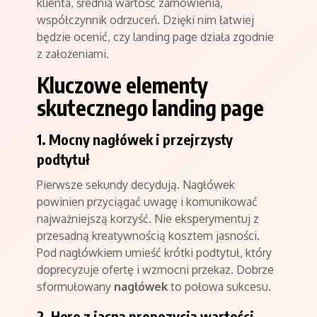
klienta, średnia wartość zamówienia,
współczynnik odrzuceń. Dzięki nim łatwiej
będzie ocenić, czy landing page działa zgodnie
z założeniami.
Kluczowe elementy
skutecznego landing page
1. Mocny nagłówek i przejrzysty
podtytuł
Pierwsze sekundy decydują. Nagłówek
powinien przyciągać uwagę i komunikować
najważniejszą korzyść. Nie eksperymentuj z
przesadną kreatywnością kosztem jasności.
Pod nagłówkiem umieść krótki podtytuł, który
doprecyzuje ofertę i wzmocni przekaz. Dobrze
sformułowany
nagłówek
to połowa sukcesu.
2. Hero z jasną propozycją wartości