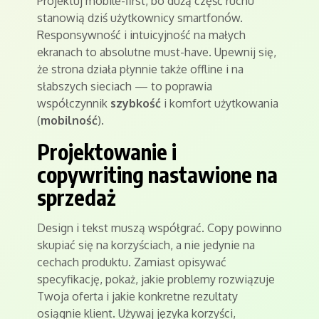
Projektuj mobile-first, bo dużą część ruchu
stanowią dziś użytkownicy smartfonów.
Responsywność i intuicyjność na małych
ekranach to absolutne must-have. Upewnij się,
że strona działa płynnie także offline i na
słabszych sieciach — to poprawia
współczynnik
szybkość
i komfort użytkowania
(
mobilność
).
Projektowanie i
copywriting nastawione na
sprzedaż
Design i tekst muszą współgrać. Copy powinno
skupiać się na korzyściach, a nie jedynie na
cechach produktu. Zamiast opisywać
specyfikację, pokaż, jakie problemy rozwiązuje
Twoja oferta i jakie konkretne rezultaty
osiągnie klient. Używaj języka korzyści,