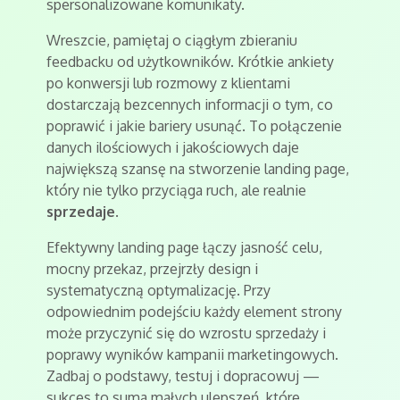
spersonalizowane komunikaty.
Wreszcie, pamiętaj o ciągłym zbieraniu
feedbacku od użytkowników. Krótkie ankiety
po konwersji lub rozmowy z klientami
dostarczają bezcennych informacji o tym, co
poprawić i jakie bariery usunąć. To połączenie
danych ilościowych i jakościowych daje
największą szansę na stworzenie landing page,
który nie tylko przyciąga ruch, ale realnie
sprzedaje
.
Efektywny landing page łączy jasność celu,
mocny przekaz, przejrzły design i
systematyczną optymalizację. Przy
odpowiednim podejściu każdy element strony
może przyczynić się do wzrostu sprzedaży i
poprawy wyników kampanii marketingowych.
Zadbaj o podstawy, testuj i dopracowuj —
sukces to suma małych ulepszeń, które