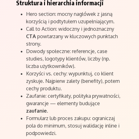
Struktura i hierarchia informacji
Hero section: mocny nagłówek z jasną
korzyścią i podtytułem uzupełniającym.
Call to Action: widoczny i jednoznaczny
CTA
powtarzany w kluczowych punktach
strony.
Dowody społeczne: referencje, case
studies, logotypy klientów, liczby (np.
liczba użytkowników).
Korzyści vs. cechy: wypunktuj, co klient
zyskuje. Najpierw zalety (benefity), potem
cechy produktu.
Zaufanie: certyfikaty, polityka prywatności,
gwarancje — elementy budujące
zaufanie
.
Formularz lub proces zakupu: ograniczaj
pola do minimum, stosuj walidację inline i
podpowiedzi.