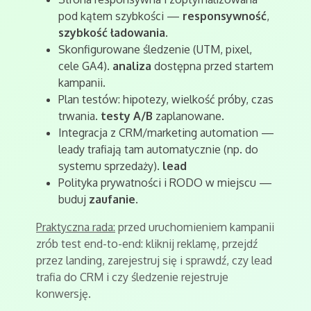
pod kątem szybkości —
responsywność
,
szybkość ładowania
.
Skonfigurowane śledzenie (UTM, pixel,
cele GA4).
analiza
dostępna przed startem
kampanii.
Plan testów: hipotezy, wielkość próby, czas
trwania.
testy A/B
zaplanowane.
Integracja z CRM/marketing automation —
leady trafiają tam automatycznie (np. do
systemu sprzedaży).
lead
Polityka prywatności i RODO w miejscu —
buduj
zaufanie
.
Praktyczna rada:
przed uruchomieniem kampanii
zrób test end-to-end: kliknij reklamę, przejdź
przez landing, zarejestruj się i sprawdź, czy lead
trafia do CRM i czy śledzenie rejestruje
konwersję.