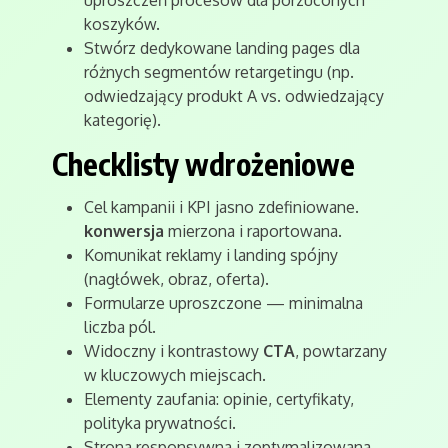
uproszczeń procesów dla porzuconych
koszyków.
Stwórz dedykowane landing pages dla
różnych segmentów retargetingu (np.
odwiedzający produkt A vs. odwiedzający
kategorię).
Checklisty wdrożeniowe
Cel kampanii i KPI jasno zdefiniowane.
konwersja
mierzona i raportowana.
Komunikat reklamy i landing spójny
(nagłówek, obraz, oferta).
Formularze uproszczone — minimalna
liczba pól.
Widoczny i kontrastowy
CTA
, powtarzany
w kluczowych miejscach.
Elementy zaufania: opinie, certyfikaty,
polityka prywatności.
Strona responsywna i zoptymalizowana