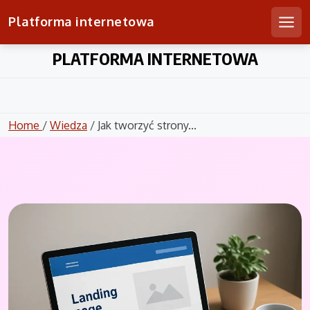
Platforma internetowa
Men
Skip
PLATFORMA INTERNETOWA
to
content
Home
/
Wiedza
/ Jak tworzyć strony...