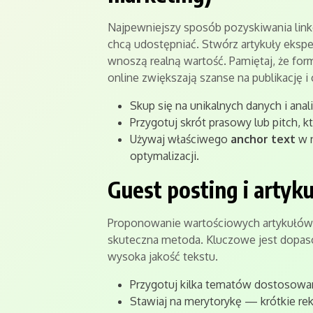
Najpewniejszy sposób pozyskiwania linków
chcą udostępniać. Stwórz artykuły eksper
wnoszą realną wartość. Pamiętaj, że forma
online zwiększają szanse na publikację i
Skup się na unikalnych danych i anal
Przygotuj skrót prasowy lub pitch, k
Używaj właściwego
anchor text
w n
optymalizacji.
Guest posting i artyk
Proponowanie wartościowych artykułów do
skuteczna metoda. Kluczowe jest dopas
wysoka jakość tekstu.
Przygotuj kilka tematów dostosowan
Stawiaj na merytorykę — krótkie rek