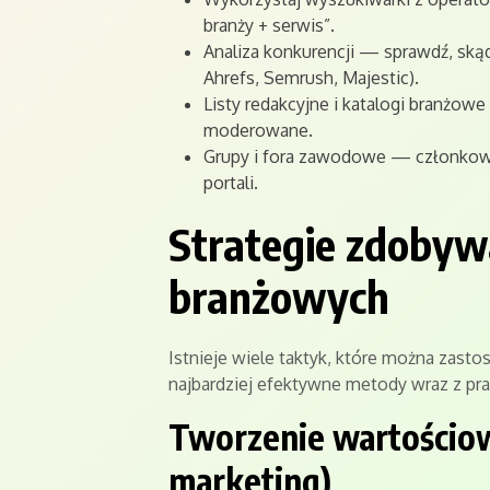
branży + serwis”.
Analiza konkurencji — sprawdź, skąd
Ahrefs, Semrush, Majestic).
Listy redakcyjne i katalogi branżow
moderowane.
Grupy i fora zawodowe — członkowi
portali.
Strategie zdobywa
branżowych
Istnieje wiele taktyk, które można zast
najbardziej efektywne metody wraz z p
Tworzenie wartościowe
marketing)