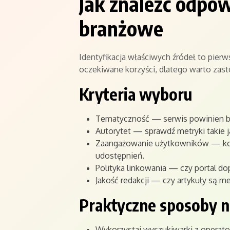
Jak znaleźć odpow
branżowe
Identyfikacja właściwych źródeł to pierw
oczekiwane korzyści, dlatego warto zasto
Kryteria wyboru
Tematyczność — serwis powinien b
Autorytet — sprawdź metryki takie j
Zaangażowanie użytkowników — kome
udostępnień.
Polityka linkowania — czy portal do
Jakość redakcji — czy artykuły są 
Praktyczne sposoby n
Wykorzystaj wyszukiwarki z operatora