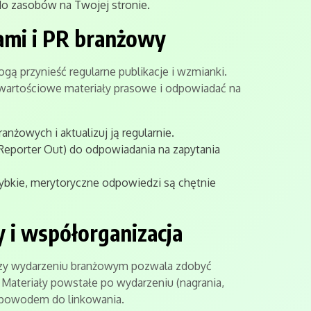
i do zasobów na Twojej stronie.
ami i PR branżowy
ogą przynieść regularne publikacje i wzmianki.
wartościowe materiały prasowe i odpowiadać na
żowych i aktualizuj ją regularnie.
Reporter Out) do odpowiadania na zapytania
ybkie, merytoryczne odpowiedzi są chętnie
 i współorganizacja
przy wydarzeniu branżowym pozwala zdobyć
i. Materiały powstałe po wydarzeniu (nagrania,
m powodem do linkowania.