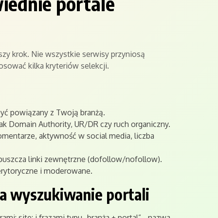
iednie portale
szy krok. Nie wszystkie serwisy przyniosą
sować kilka kryteriów selekcji.
yć powiązany z Twoją branżą.
ak Domain Authority, UR/DR czy ruch organiczny.
ntarze, aktywność w social media, liczba
puszcza linki zewnętrzne (dofollow/nofollow).
merytoryczne i moderowane.
a wyszukiwanie portali
mi: site: i frazami typu „branża + portal”, „nazwa