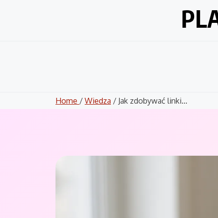
Skip
PL
to
content
Home
/
Wiedza
/ Jak zdobywać linki...