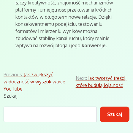
łączy kreatywność, znajomość mechanizmów
platformy i umiejętność przekuwania krótkich
kontaktów w długoterminowe relacje. Dzięki
konsekwentnemu podejściu, testowaniu
formatów i mierzeniu wyników można
zbudować stabilny kanał ruchu, który realnie
wpływa na rozwój bloga i jego
konwersje
.
Nawigacja
Previous:
Jak zwiększyć
Next:
Jak tworzyć treści,
widoczność w wyszukiwarce
wpisu
które budują lojalność
YouTube
Szukaj
Szukaj