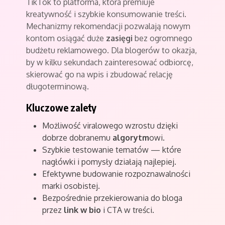
TikTok to platforma, która premiuje
kreatywność i szybkie konsumowanie treści.
Mechanizmy rekomendacji pozwalają nowym
kontom osiągać duże
zasięgi
bez ogromnego
budżetu reklamowego. Dla blogerów to okazja,
by w kilku sekundach zainteresować odbiorcę,
skierować go na wpis i zbudować relację
długoterminową.
Kluczowe zalety
Możliwość viralowego wzrostu dzięki
dobrze dobranemu
algorytm
owi.
Szybkie testowanie tematów — które
nagłówki i pomysły działają najlepiej.
Efektywne budowanie rozpoznawalności
marki osobistej.
Bezpośrednie przekierowania do bloga
przez
link w bio
i CTA w treści.