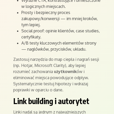
Wyraźne CTA, kontrastujące i umieszczone
w logicznych miejscach.
Prosty i bezpieczny proces
zakupowy/konwersji — im mniej kroków,
tym lepiej.
Social proof: opinie klientów, case studies,
certyfikaty.
A/B testy kluczowych elementów strony
— nagłówków, przycisków, układu.
Zastosuj narzędzia do map ciepła i nagrań sesji
(np. Hotjar, Microsoft Clarity), aby lepiej
rozumieć zachowania
użytkownik
ów i
eliminować miejsca powodujące odpływ.
Systematycznie testuj hipotezy i wdrażaj
poprawki w oparciu o dane.
Link building i autorytet
Linki nadal są jednym z najważniejszych