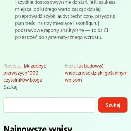
i szybkie dostosowywanie działań. Jeśli szukasz
miejsca, od którego warto zacząć dzisiaj:
przeprowadź szybki audyt techniczny, przygotuj
plan treści na trzy miesiące i skonfiguruj
podstawowe raporty analityczne — to da Ci
przestrzeń do systematycznego wzrostu.
Nawigacja
Previous:
Jak zdobyć
Next:
Jak budować
pierwszych 1000
widoczność dzięki gościnnym
wpisu
czytelników bloga
wpisom
Szukaj
Szukaj
Najnowsze wpisy