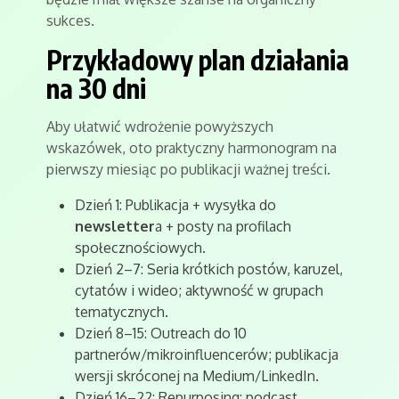
sukces.
Przykładowy plan działania
na 30 dni
Aby ułatwić wdrożenie powyższych
wskazówek, oto praktyczny harmonogram na
pierwszy miesiąc po publikacji ważnej treści.
Dzień 1: Publikacja + wysyłka do
newsletter
a + posty na profilach
społecznościowych.
Dzień 2–7: Seria krótkich postów, karuzel,
cytatów i wideo; aktywność w grupach
tematycznych.
Dzień 8–15: Outreach do 10
partnerów/mikroinfluencerów; publikacja
wersji skróconej na Medium/LinkedIn.
Dzień 16–22: Repurposing: podcast,