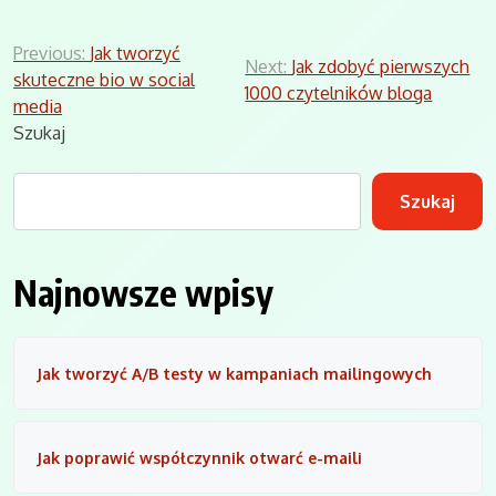
Nawigacja
Previous:
Jak tworzyć
Next:
Jak zdobyć pierwszych
skuteczne bio w social
wpisu
1000 czytelników bloga
media
Szukaj
Szukaj
Najnowsze wpisy
Jak tworzyć A/B testy w kampaniach mailingowych
Jak poprawić współczynnik otwarć e-maili