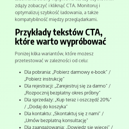
zdąży zobaczyć i kliknąć CTA. Monitoruj i
optymalizuj szybkość ładowania, a także
kompatybilność między przeglądarkami.
Przykłady tekstów CTA,
które warto wypróbować
Poniżej kilka wariantów, które możesz
przetestować w zależności od celu:
Dla pobrania: „Pobierz darmowy e‑book” /
„Pobierz instrukcję”
Dla rejestracji: „Zarejestruj się za darmo” /
„Rozpocznij bezpłatny okres próbny”
Dla sprzedaży: „Kup teraz i oszczędź 20%”
/ „Dodaj do koszyka”
Dla kontaktu: „Skontaktuj się z nami” /
„Umów bezpłatną konsultację”
Dla zaangażowania: „Dowiedz się więcej” /