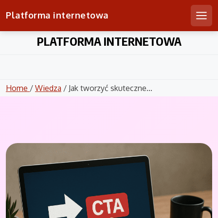
Platforma internetowa
Men
Skip
PLATFORMA INTERNETOWA
to
content
Home
/
Wiedza
/ Jak tworzyć skuteczne...