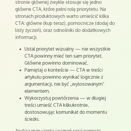
stronie głównej zwykle stosuje się jedno
główne CTA, które pełni rolę priorytetu. Na
stronach produktowych warto umieścić kilka
CTA: główne (kup teraz), pomocnicze (dodaj do
listy życzeń), oraz odnośniki do dodatkowych
informacji.
Ustal priorytet wizualny — nie wszystkie
CTA powinny mieć ten sam priorytet.
Główne powinno dominować.
Pamiętaj o konteście — CTA w treści
artykułu powinno wynikać logicznie z
argumentacji, nie być „wylosowanym”
elementem.
Wykorzystuj powtórzenia — w długiej
treści umieść CTA kilkukrotnie,
dostosowując komunikat do momentu
ścieżki.
Analiza map ciepła i nagrań sesji pomoże