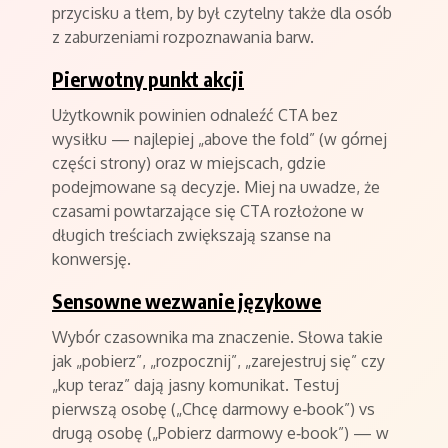
przycisku a tłem, by był czytelny także dla osób
z zaburzeniami rozpoznawania barw.
Pierwotny punkt akcji
Użytkownik powinien odnaleźć CTA bez
wysiłku — najlepiej „above the fold” (w górnej
części strony) oraz w miejscach, gdzie
podejmowane są decyzje. Miej na uwadze, że
czasami powtarzające się CTA rozłożone w
długich treściach zwiększają szanse na
konwersję.
Sensowne wezwanie językowe
Wybór czasownika ma znaczenie. Słowa takie
jak „pobierz”, „rozpocznij”, „zarejestruj się” czy
„kup teraz” dają jasny komunikat. Testuj
pierwszą osobę („Chcę darmowy e‑book”) vs
drugą osobę („Pobierz darmowy e‑book”) — w