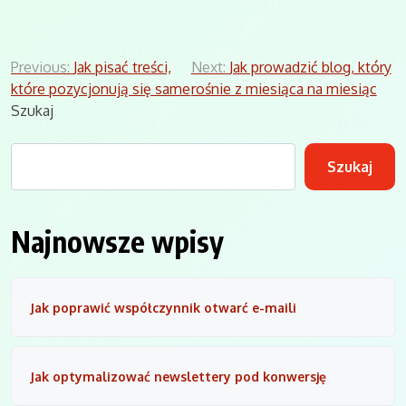
Nawigacja
Previous:
Jak pisać treści,
Next:
Jak prowadzić blog, który
które pozycjonują się same
rośnie z miesiąca na miesiąc
wpisu
Szukaj
Szukaj
Najnowsze wpisy
Jak poprawić współczynnik otwarć e-maili
Jak optymalizować newslettery pod konwersję